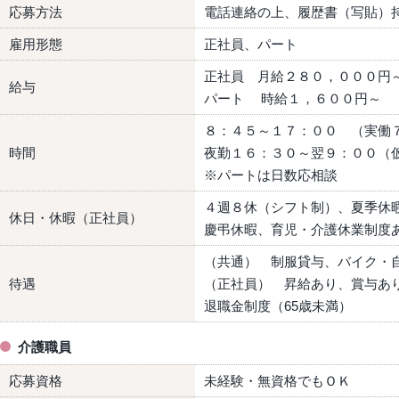
応募方法
電話連絡の上、履歴書（写貼）
雇用形態
正社員、パート
正社員 月給２８０，０００円
給与
パート 時給１，６００円～
８：４５～１７：００ （実働
時間
夜勤１６：３０～翌９：００（
※パートは日数応相談
４週８休（シフト制）、夏季休
休日・休暇（正社員）
慶弔休暇、育児・介護休業制度
（共通） 制服貸与、バイク・
待遇
（正社員） 昇給あり、賞与あ
退職金制度（65歳未満）
介護職員
応募資格
未経験・無資格でもＯＫ