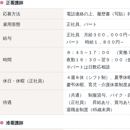
正看護師
応募方法
電話連絡の上、履歴書（写貼）
雇用形態
正社員、パート
正社員 月給３００，０００円
給与
パート 時給１，８００円～
８：４５～１７：００ （実働
時間
夜勤１６：３０～翌９：００（
※パートは日数応相談
４週８休（シフト制）、夏季休
休日・休暇（正社員）
慶弔休暇、育児・介護休業制度
（共通） 制服貸与、バイク・
待遇
（正社員） 昇給あり、賞与あ
退職金制度（65歳未満）
准看護師