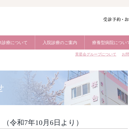
来診療について
入院診療のご案内
療養型病院につい
景星会グループについて
お
せ
）（令和7年10月6日より）