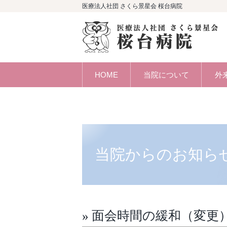
医療法人社団 さくら景星会 桜台病院
HOME
当院について
外
当院からのお知ら
» 面会時間の緩和（変更